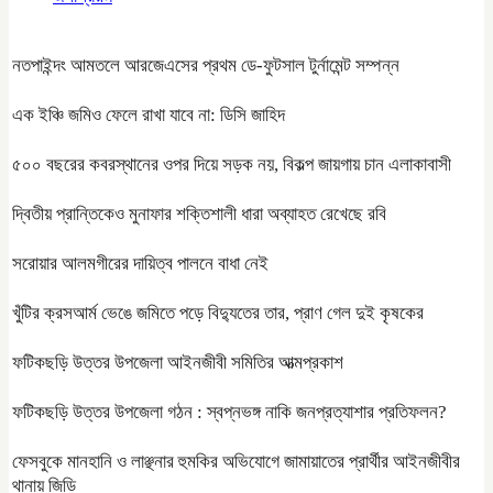
নতপাইন্দং আমতলে আরজেএসের প্রথম ডে-ফুটসাল টুর্নামেন্ট সম্পন্ন
এক ইঞ্চি জমিও ফেলে রাখা যাবে না: ডিসি জাহিদ
৫০০ বছরের কবরস্থানের ওপর দিয়ে সড়ক নয়, বিকল্প জায়গায় চান এলাকাবাসী
দ্বিতীয় প্রান্তিকেও মুনাফার শক্তিশালী ধারা অব্যাহত রেখেছে রবি
সরোয়ার আলমগীরের দায়িত্ব পালনে বাধা নেই
খুঁটির ক্রসআর্ম ভেঙে জমিতে পড়ে বিদ্যুতের তার, প্রাণ গেল দুই কৃষকের
ফটিকছড়ি উত্তর উপজেলা আইনজীবী সমিতির আত্মপ্রকাশ
ফটিকছড়ি উত্তর উপজেলা গঠন : স্বপ্নভঙ্গ নাকি জনপ্রত্যাশার প্রতিফলন?
ফেসবুকে মানহানি ও লাঞ্ছনার হুমকির অভিযোগে জামায়াতের প্রার্থীর আইনজীবীর
থানায় জিডি