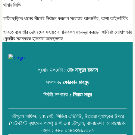
থানায় জিডি
ফটিকছড়িতে ধানের শীষেই নির্বাচন করবেন সরোয়ার আলমগীর, আশা আইনজীবীর
ভারতে বসে তাঁর দোসরদের সহায়তায় নানারকম ষড়যন্ত্র করছেন হাসিনাঃ লোহাগাড়ায়
কেন্দ্রীয় সমন্বয়ক হাসনাত আবদুল্লাহ
প্রধান উপদেষ্টা :
মোঃ মাসুদুর রহমান
সম্পাদক
:
ফোরকান মাহমুদ
নির্বাহী সম্পাদক
: সিরাত মঞ্জুর
চট্টগ্রাম অফিস: ২নং গেট, সিডিএ এভিনিউ, উত্তরা ব্যাঙ্কের উপরে
(সাউথইস্ট ব্যাংকের পাশে) ৪ র্থ তলা চট্টগ্রাম, বাংলাদেশ। যোগাযোগের
নম্বর : +৮৮ ০১৮১৩৯৯৮১৮২