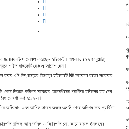
৫
এ
দ
স
খ
ক
ের মনোনয়ন বৈধ ঘোষণা করেছেন হাইকোর্ট। মঙ্গলবার (২৭ জানুয়ারি)
ন্বয়ে গঠিত হাইকোর্ট বেঞ্চ এ আদেশ দেন।
ফ
তিল করায় ওই সিদ্ধান্তের বিরুদ্ধে হাইকোর্টে রিট আবেদন করেন সারোয়ার
ফ
প
 শেষে নির্বাচন কমিশন সারোয়ার আলমগীরের প্রার্থিতা বাতিলের রায় দেন।
ত্র বৈধ ঘোষণা করা হয়েছিল।
ফ
লাপির অভিযোগ এনে আপিল দায়ের করলে শুনানি শেষে কমিশন তার প্রার্থিতা
আ
দ
) বিচারপতি রাজিক আল জলিল ও বিচারপতি মো. আনোয়ারুল ইসলামের
গ