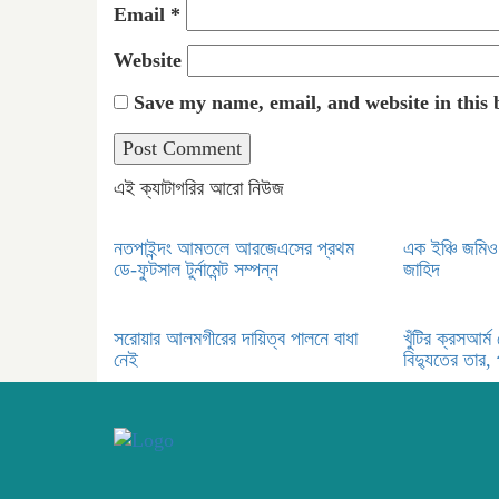
Email
*
Website
Save my name, email, and website in this 
এই ক্যাটাগরির আরো নিউজ
নতপাইন্দং আমতলে আরজেএসের প্রথম
এক ইঞ্চি জমিও 
ডে-ফুটসাল টুর্নামেন্ট সম্পন্ন
জাহিদ
সরোয়ার আলমগীরের দায়িত্ব পালনে বাধা
খুঁটির ক্রসআর্
নেই
বিদ্যুতের তার,