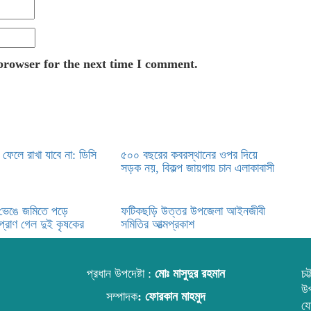
browser for the next time I comment.
ফেলে রাখা যাবে না: ডিসি
৫০০ বছরের কবরস্থানের ওপর দিয়ে
সড়ক নয়, বিকল্প জায়গায় চান এলাকাবাসী
ম ভেঙে জমিতে পড়ে
ফটিকছড়ি উত্তর উপজেলা আইনজীবী
 প্রাণ গেল দুই কৃষকের
সমিতির আত্মপ্রকাশ
প্রধান উপদেষ্টা :
মোঃ মাসুদুর রহমান
চট
উপ
সম্পাদক
:
ফোরকান মাহমুদ
য