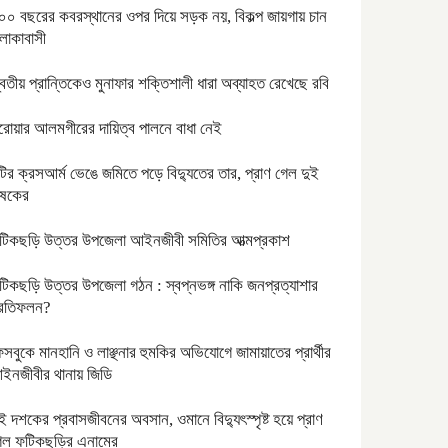
০০ বছরের কবরস্থানের ওপর দিয়ে সড়ক নয়, বিকল্প জায়গায় চান
লাকাবাসী
্বিতীয় প্রান্তিকেও মুনাফার শক্তিশালী ধারা অব্যাহত রেখেছে রবি
রোয়ার আলমগীরের দায়িত্ব পালনে বাধা নেই
ুঁটির ক্রসআর্ম ভেঙে জমিতে পড়ে বিদ্যুতের তার, প্রাণ গেল দুই
ৃষকের
টিকছড়ি উত্তর উপজেলা আইনজীবী সমিতির আত্মপ্রকাশ
টিকছড়ি উত্তর উপজেলা গঠন : স্বপ্নভঙ্গ নাকি জনপ্রত্যাশার
্রতিফলন?
েসবুকে মানহানি ও লাঞ্ছনার হুমকির অভিযোগে জামায়াতের প্রার্থীর
ইনজীবীর থানায় জিডি
ুই দশকের প্রবাসজীবনের অবসান, ওমানে বিদ্যুৎস্পৃষ্ট হয়ে প্রাণ
েল ফটিকছড়ির এনামের