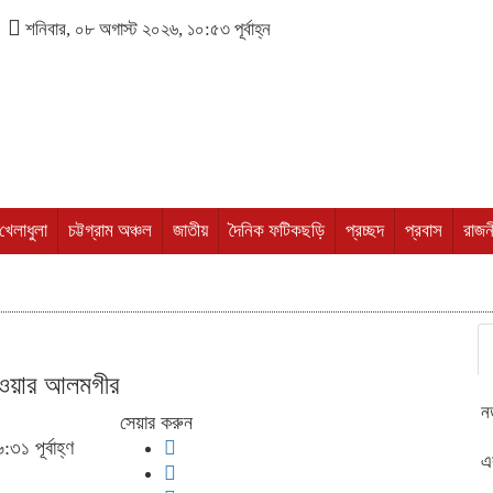
শনিবার, ০৮ অগাস্ট ২০২৬, ১০:৫৩ পূর্বাহ্ন
খেলাধুলা
চট্টগ্রাম অঞ্চল
জাতীয়
দৈনিক ফটিকছড়ি
প্রচ্ছদ
প্রবাস
রাজন
রওয়ার আলমগীর
ন
সেয়ার করুন
৩১ পূর্বাহ্ণ
এ