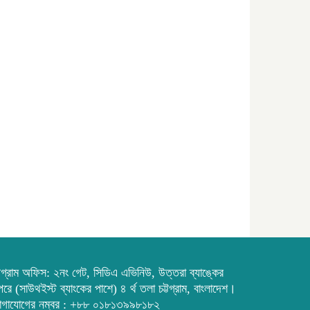
্টগ্রাম অফিস: ২নং গেট, সিডিএ এভিনিউ, উত্তরা ব্যাঙ্কের
রে (সাউথইস্ট ব্যাংকের পাশে) ৪ র্থ তলা চট্টগ্রাম, বাংলাদেশ।
োগাযোগের নম্বর : +৮৮ ০১৮১৩৯৯৮১৮২