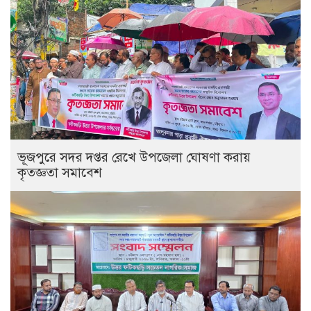
ভূজপুরে সদর দপ্তর রেখে উপজেলা ঘোষণা করায়
কৃতজ্ঞতা সমাবেশ